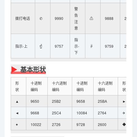
警
告
拨打电话
✆
9990
⚠
9888
26A0
注
意
指
指示-上
☝
9757
示-
☟
9759
261F
下
基本形状
形
十进制
十六进制
十进制
十六进制
形
状
编码
编码
编码
编码
状
▲
9650
25B2
9658
25BA
►
◄
9668
25C4
10084
2764
✈
✦
10022
2726
9728
2600
◆