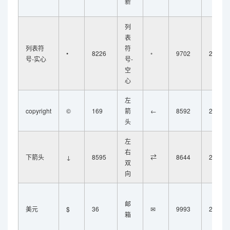
新
列
表
列表符
符
•
8226
◦
9702
25E6
号-实心
号-
空
心
左
copyright
©
169
箭
←
8592
2190
头
左
右
下箭头
↓
8595
⇄
8644
21C4
双
向
邮
美元
$
36
✉
9993
2709
箱