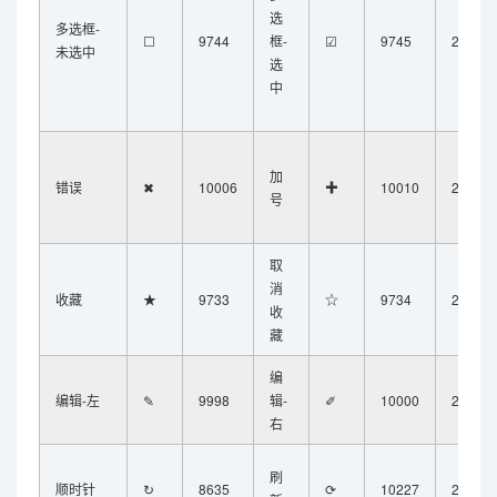
选
多选框-
☐
9744
框-
☑
9745
2611
未选中
选
中
加
错误
✖
10006
✚
10010
271A
号
取
消
收藏
★
9733
☆
9734
2606
收
藏
编
编辑-左
✎
9998
辑-
✐
10000
2710
右
刷
顺时针
↻
8635
⟳
10227
27F3