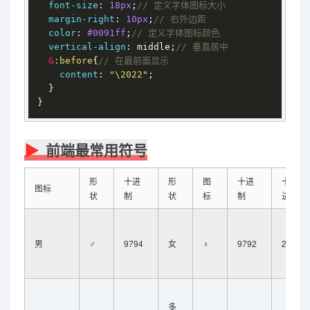
font-size
: 
18px
;
// 定义字体图标大小
margin-right
: 
10px
;
// 右外边距
color
: 
#0091ff
;
// 定义字体图标颜色
vertical-align
: middle;
// 垂直居中
&
:before
{
// 在最前面显示
content
: 
"\2022"
;

  }

}
前端最常用符号
形
十进
形
图
十进
十六
图标
状
制
状
标
制
进制
男
♂
9794
女
♀
9792
2640
多