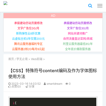
AD
承接建站仿站页面修改
承接建站仿站页面修改
文字广告位30/月
文字广告位30/月
新购弹性云8折优惠
网站关键词推广
云虚拟主机5年仅需200元
自然流量直达官网/商城
腾讯云服务器福利专区
阿里云服务器最低85/年
云服务器2核2G每月9元起
全年底价爆款服务器
首页
/
学无止境
>
Web前端
>
【CSS】特殊符号content编码及作为字体图标
使用方法
2023-03-16 14:03:52
smartdream
0
点赞(0)
分享
i
{
