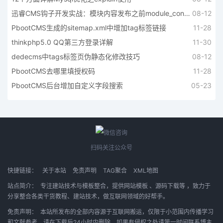
迅睿CMS钩子开发实战：模块内容发布之前module_content_before中获取是否存草稿箱
08-12
PbootCMS生成的sitemap.xml中增加tag标签链接
11-28
thinkphp5.0 QQ第三方登录详解
11-30
dedecms中tags标签页伪静态化修改技巧
08-12
PbootCMS去哪里填授权码
11-28
PbootCMS后台增加自定义字段搜索
05-23
扫码关注公众号
快捷链接：
关于本站
免责声明
TAG聚合
XML地图
站点简介：
专注建站技术与模板整合，提供
网站模板
、
源码下载等
，致力于
分享整合各类干货教程、建站技术，做互联网领域的好帮手。
免责声明：
本站所发布的全部内容源于互联网搬运，仅限于小范围内传播学习
和文献参考，请在下载后24小时内删除，如果有侵权之处请第一时间联系博主