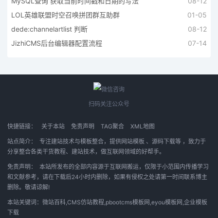
MySQL查询 获取当前时间戳和日期的写法
08-12
LOL英雄联盟时空召唤拼团群互助群
01-05
dede:channelartlist 判断
08-12
JizhiCMS后台编辑器配置流程
07-14
扫码关注公众号
快捷链接：
关于本站
免责声明
TAG聚合
XML地图
站点简介：
专注建站技术与模板整合，提供
网站模板
、
源码下载等
，致力于
分享整合各类干货教程、建站技术，做互联网领域的好帮手。
免责声明：
本站所发布的全部内容源于互联网搬运，仅限于小范围内传播学习
和文献参考，请在下载后24小时内删除，如果有侵权之处请第一时间联系博主
删除。敬请谅解!
本站关键词：微站百科,CMS仿站教程,pbootcms模板网,eyou模板网,企业模板
下载