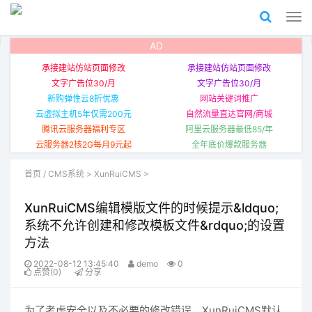
AD
承接建站仿站页面修改
承接建站仿站页面修改
文字广告位30/月
文字广告位30/月
新购弹性云8折优惠
网站关键词推广
云虚拟主机5年仅需200元
自然流量直达官网/商城
腾讯云服务器福利专区
阿里云服务器最低85/年
云服务器2核2G每月9元起
全年底价爆款服务器
首页
/
CMS系统
>
XunRuiCMS
>
XunRuiCMS编辑模版文件的时候提示&ldquo;
系统不允许创建和修改模板文件&rdquo;的设置
方法
2022-08-12 13:45:40
demo
0
点赞(0)
分享
为了考虑安全以及不必要的修改错误，XunRuiCMS默认