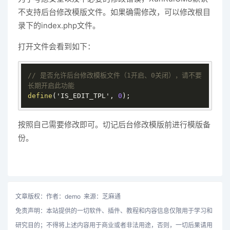
不支持后台修改模版文件。如果确需修改，可以修改根目
录下的index.php文件。
打开文件会看到如下：
// 是否允许后台修改模板文件（1开启、0关闭），请不要
长期开启此功能
define
('IS_EDIT_TPL', 
0
);
按照自己需要修改即可。切记后台修改模版前进行模版备
份。
文章版权：作者：demo 来源：芝麻通
免责声明：本站提供的一切软件、插件、教程和内容信息仅限用于学习和
研究目的；不得将上述内容用于商业或者非法用途，否则，一切后果请用