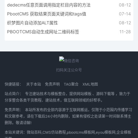
dedecms任意页面调用指定栏目内容的方法
08-12
PbootCMS 获取结果页面关键词和tags值
07-14
织梦图片自动添加ALT属性
08-12
PBOOTCMS自动生成网址二维码标签
11-28
扫码关注公众号
快捷链接：
关于本站
免责声明
TAG聚合
XML地图
站点简介：
专注建站技术与模板整合，提供
网站模板
、
源码下载等
，致力于
分享整合各类干货教程、建站技术，做互联网领域的好帮手。
免责声明：
本站所发布的全部内容源于互联网搬运，仅限于小范围内传播学习
和文献参考，请在下载后24小时内删除，如果有侵权之处请第一时间联系博主
删除。敬请谅解!
本站关键词：微站百科,CMS仿站教程,pbootcms模板网,eyou模板网,企业模板