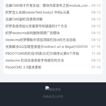
迅睿CMS钩子开发实战：模块内容发布之前module_content_before中如何获取当前发布数据对应的模块
08-12
织梦怎么去掉{dede:field.body/} 中的p元素
08-12
迅睿CMS副栏目使用详解
08-12
织梦系统添加公安备案号和链接的3个方法
08-12
织梦dedecms如何删除得德广告模块
08-12
dedecms织梦模板中添加顶级栏目id的方法总结
08-12
完美解决QQ互联登录提示redirect uri is illegal(100010)
07-14
PBOOTCMS的栏目/列表/幻灯片顺序从第N个开始
11-28
dedecms 栏目目录用首字母缩写的方法
08-12
PbootCMS 3.X版本更新
07-14
扫码关注公众号