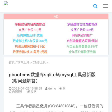
AD
承接建站仿站页面修改
承接建站仿站页面修改
文字广告位30/月
文字广告位30/月
新购弹性云8折优惠
网站关键词推广
云虚拟主机5年仅需200元
自然流量直达官网/商城
腾讯云服务器福利专区
阿里云服务器最低85/年
云服务器2核2G每月9元起
全年底价爆款服务器
首页
/
软件工具
>
CMS工具
>
pbootcms数据库sqlite转mysql工具最新版
（附问题解答）
2022-07-25 16:58:59
demo
0
点赞(0)
分享
工具作者晨星傲月(QQ:843212348)，一位很低调的