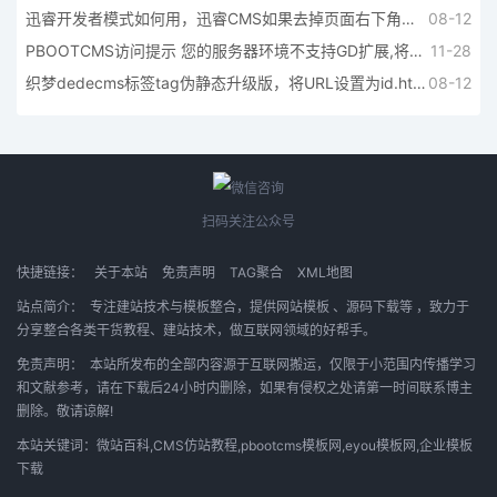
迅睿开发者模式如何用，迅睿CMS如果去掉页面右下角的火的标志
08-12
PBOOTCMS访问提示 您的服务器环境不支持GD扩展,将无法使用验证码
11-28
织梦dedecms标签tag伪静态升级版，将URL设置为id.html附伪静态规则
08-12
扫码关注公众号
快捷链接：
关于本站
免责声明
TAG聚合
XML地图
站点简介：
专注建站技术与模板整合，提供
网站模板
、
源码下载等
，致力于
分享整合各类干货教程、建站技术，做互联网领域的好帮手。
免责声明：
本站所发布的全部内容源于互联网搬运，仅限于小范围内传播学习
和文献参考，请在下载后24小时内删除，如果有侵权之处请第一时间联系博主
删除。敬请谅解!
本站关键词：微站百科,CMS仿站教程,pbootcms模板网,eyou模板网,企业模板
下载