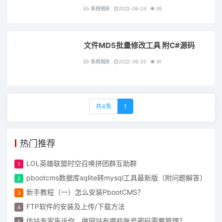
系统相关
2022-06-24
65
文件MD5批量修改工具 附C#源码
系统相关
2022-06-25
91
共4条
1
热门推荐
LOL英雄联盟时空召唤拼团群互助群
pbootcms数据库sqlite转mysql工具最新版（附问题解答）
新手教程（一）怎么安装PbootCMS？
FTP软件的安装及上传/下载方法
仿站专家告诉你，做网站有哪些账号密码需要管理？