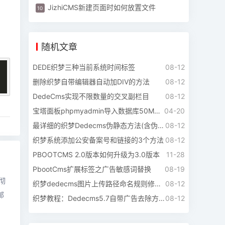
JizhiCMS新建页面时如何放置文件
随机文章
DEDE织梦三种当前系统时间标签
08-12
删除织梦自带编辑器自动加DIV的方法
08-12
DedeCms实现不限数量的交叉副栏目
08-12
宝塔面板phpmyadmin导入数据库50M的修改方法
04-20
最详细的织梦Dedecms伪静态方法(含伪静态规则)
08-12
织梦系统添加公安备案号和链接的3个方法
08-12
PBOOTCMS 2.0版本如何升级为3.0版本
11-28
，
PbootCms扩展标签之广告敏感词替换
08-19
彻
织梦dedecms图片上传路径命名规则修改方法
08-12
邮
织梦教程：Dedecms5.7自带广告去除方法全方略
08-12