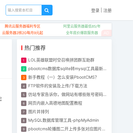
|
登录
注册
腾讯云服务器福利专区
阿里云服务器最低85/年
AD
云服务器2核2G每月9元起
全年底价爆款服务器
热门推荐
LOL英雄联盟时空召唤拼团群互助群
pbootcms数据库sqlite转mysql工具最新版（附问题解答）
新手教程（一）怎么安装PbootCMS？
FTP软件的安装及上传/下载方法
仿站专家告诉你，做网站有哪些账号密码需要管理？
起
网页内嵌入高德地图配置教程
图片并排列
MySQL数据库管理工具-phpMyAdmin
pbootcms轮播图二开上传多张对应图片或视频