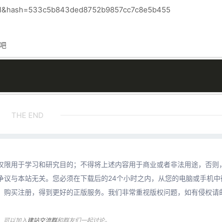
all&hash=533c5b843ded8752b9857cc7c8e5b455
吧
THE END
仅限用于学习和研究目的；不得将上述内容用于商业或者非法用途，否则
争议与本站无关。您必须在下载后的24个小时之内，从您的电脑或手机中
，购买注册，得到更好的正版服务。我们非常重视版权问题，如有侵权请
决，可以加入
建站交流群
和群友们一起讨论。